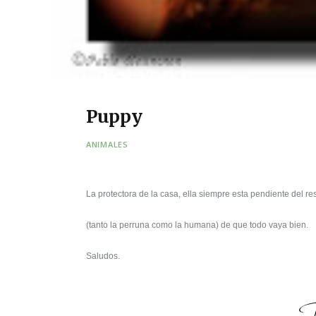
Puppy
ANIMALES
La protectora de la casa, ella siempre esta pendiente del rest
(tanto la perruna como la humana) de que todo vaya bien.
Saludos.