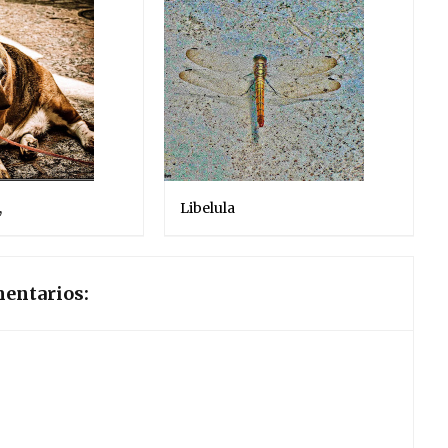
,
Libelula
entarios: